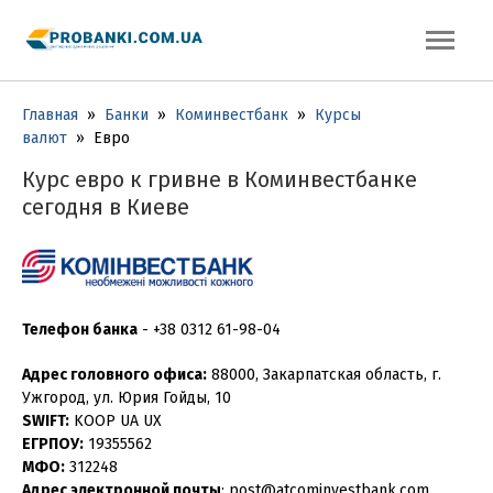
Главная
»
Банки
»
Коминвестбанк
»
Курсы
валют
»
Евро
Курс евро к гривне в Коминвестбанке
сегодня в Киеве
Телефон банка
-
+38 0312 61-98-04
Адрес головного офиса:
88000, Закарпатская область, г.
Ужгород, ул. Юрия Гойды, 10
SWIFT:
KOOP UA UX
ЕГРПОУ:
19355562
МФО:
312248
Адрес электронной почты
: post@atcominvestbank.com