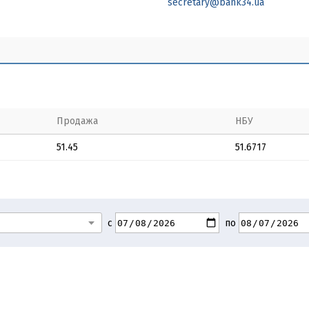
secretary@bank34.ua
Продажа
НБУ
51.45
51.6717
с
по