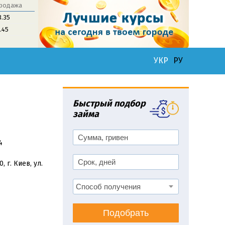
родажа
3.35
1.45
УКР
РУ
Быстрый подбор
займа
4
, г. Киев, ул.
Подобрать