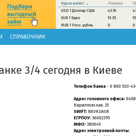
Курсы валют →
Покупка
П
USD 1 Доллар США
43.16
4
EUR 1 Евро
51.35
5
RUB 1 Росс. рубль
0
0
И
СПРАВОЧНИК
анке 3/4 сегодня в Киеве
Телефон банка
-
0 800 503-43
Адрес головного офиса:
04080
Кирилловская, 25
SWIFT:
BKVKUAUK
ЕГРПОУ:
36002395
МФО:
380645
Адрес электронной почты
: