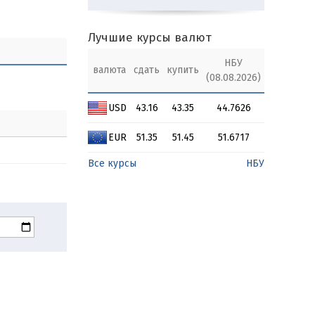
Лучшие курсы валют
НБУ
валюта
сдать
купить
(08.08.2026)
USD
43.16
43.35
44.7626
EUR
51.35
51.45
51.6717
Все курсы
НБУ