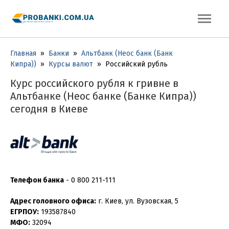
Главная
»
Банки
»
Альтбанк (Неос банк (Банк
Кипра))
»
Курсы валют
»
Российский рубль
Курс российского рубля к гривне в
Альтбанке (Неос банке (Банке Кипра))
сегодня в Киеве
Телефон банка
-
0 800 211-111
Адрес головного офиса:
г. Киев, ул. Вузовская, 5
ЕГРПОУ:
193587840
МФО:
32094